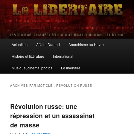
Aller
Aller
au
au
contenu
contenu
principal
secondaire
Le Libertaire
Menu
Actualités
Affaire Durand
Anarchisme au Havre
principal
Histoire et littérature
International
Musique, cinéma, photos
Le libertaire
ARCHIVES PAR MOT-CLÉ :
RÉVOLUTION RUSSE
Révolution russe: une
répression et un assassinat
de masse
Publié le