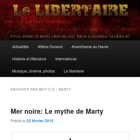
Aller
Aller
au
au
contenu
contenu
principal
secondaire
Le Libertaire
Menu
Actualités
Affaire Durand
Anarchisme au Havre
principal
Histoire et littérature
International
Musique, cinéma, photos
Le libertaire
ARCHIVES PAR MOT-CLÉ :
MARTY
Mer noire: Le mythe de Marty
Publié le
23 février 2015