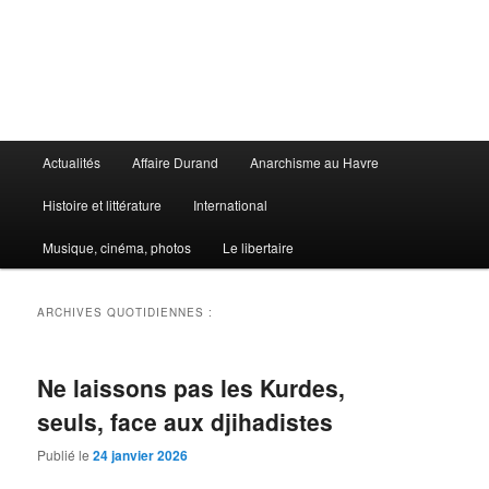
Aller
Aller
au
au
contenu
contenu
principal
secondaire
Le Libertaire
Menu
Actualités
Affaire Durand
Anarchisme au Havre
principal
Histoire et littérature
International
Musique, cinéma, photos
Le libertaire
ARCHIVES QUOTIDIENNES :
Ne laissons pas les Kurdes,
seuls, face aux djihadistes
Publié le
24 janvier 2026