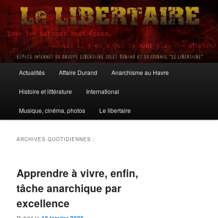
Aller
Aller
au
au
contenu
contenu
principal
secondaire
Le Libertaire
Menu
Actualités
Affaire Durand
Anarchisme au Havre
principal
Histoire et littérature
International
Musique, cinéma, photos
Le libertaire
ARCHIVES QUOTIDIENNES :
Apprendre à vivre, enfin,
tâche anarchique par
excellence
Publié le