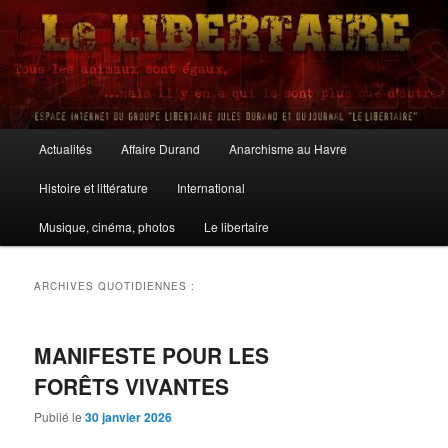
Aller
Aller
au
au
contenu
contenu
principal
secondaire
Le Libertaire
Menu
Actualités
Affaire Durand
Anarchisme au Havre
principal
Histoire et littérature
International
Musique, cinéma, photos
Le libertaire
ARCHIVES QUOTIDIENNES :
MANIFESTE POUR LES
FORÊTS VIVANTES
Publié le
30 janvier 2026