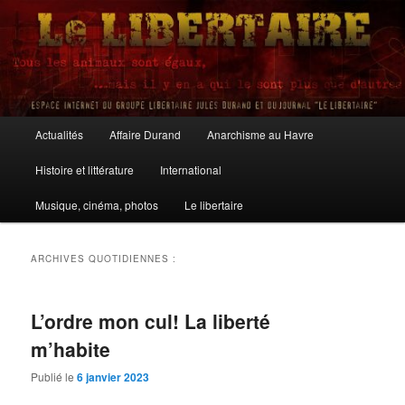
Aller
Aller
au
au
contenu
contenu
principal
secondaire
Le Libertaire
Menu
Actualités
Affaire Durand
Anarchisme au Havre
principal
Histoire et littérature
International
Musique, cinéma, photos
Le libertaire
ARCHIVES QUOTIDIENNES :
L’ordre mon cul! La liberté
m’habite
Publié le
6 janvier 2023