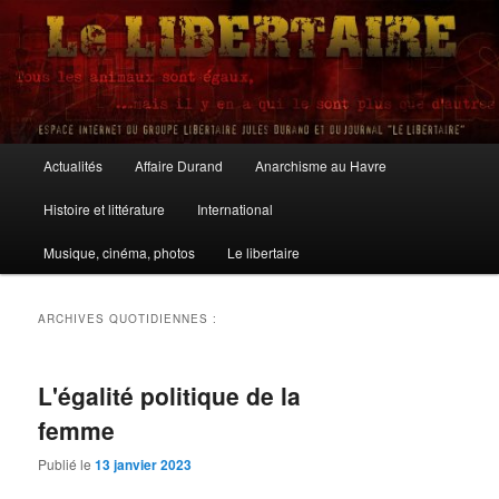
Aller
Aller
au
au
contenu
contenu
principal
secondaire
Le Libertaire
Menu
Actualités
Affaire Durand
Anarchisme au Havre
principal
Histoire et littérature
International
Musique, cinéma, photos
Le libertaire
ARCHIVES QUOTIDIENNES :
L'égalité politique de la
femme
Publié le
13 janvier 2023