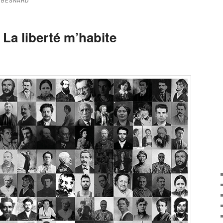
 BESNARD
 La liberté m’habite