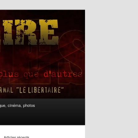
ue, cinéma, photos
Articles récents