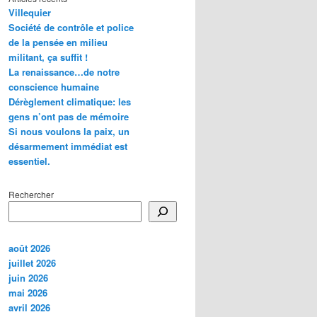
Villequier
Société de contrôle et police
de la pensée en milieu
militant, ça suffit !
La renaissance…de notre
conscience humaine
Dérèglement climatique: les
gens n’ont pas de mémoire
Si nous voulons la paix, un
désarmement immédiat est
essentiel.
Rechercher
août 2026
juillet 2026
juin 2026
mai 2026
avril 2026