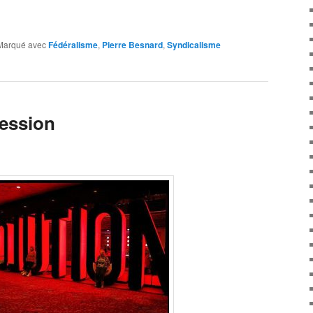
Marqué avec
Fédéralisme
,
Pierre Besnard
,
Syndicalisme
ression