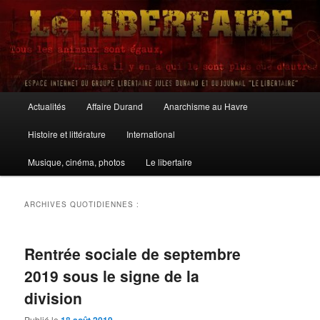
Aller
Aller
au
au
contenu
contenu
principal
secondaire
Le Libertaire
Menu
Actualités
Affaire Durand
Anarchisme au Havre
principal
Histoire et littérature
International
Musique, cinéma, photos
Le libertaire
ARCHIVES QUOTIDIENNES :
Rentrée sociale de septembre
2019 sous le signe de la
division
Publié le