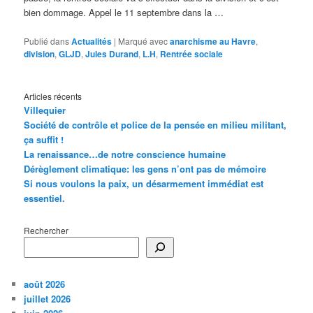
bien dommage. Appel le 11 septembre dans la …
Publié dans
Actualités
|
Marqué avec
anarchisme au Havre
,
division
,
GLJD
,
Jules Durand
,
L.H
,
Rentrée sociale
Articles récents
Villequier
Société de contrôle et police de la pensée en milieu militant,
ça suffit !
La renaissance…de notre conscience humaine
Dérèglement climatique: les gens n’ont pas de mémoire
Si nous voulons la paix, un désarmement immédiat est
essentiel.
Rechercher
août 2026
juillet 2026