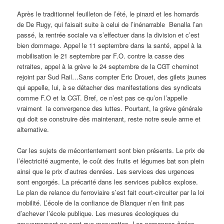
Après le traditionnel feuilleton de l’été, le pinard et les homards
de De Rugy, qui faisait suite à celui de l’inénarrable Benalla l’an
passé, la rentrée sociale va s’effectuer dans la division et c’est
bien dommage. Appel le 11 septembre dans la santé, appel à la
mobilisation le 21 septembre par F.O. contre la casse des
retraites, appel à la grève le 24 septembre de la CGT cheminot
rejoint par Sud Rail…Sans compter Eric Drouet, des gilets jaunes
qui appelle, lui, à se détacher des manifestations des syndicats
comme F.O et la CGT. Bref, ce n’est pas ce qu’on l’appelle
vraiment la convergence des luttes. Pourtant, la grève générale
qui doit se construire dès maintenant, reste notre seule arme et
alternative.
Car les sujets de mécontentement sont bien présents. Le prix de
l’électricité augmente, le coût des fruits et légumes bat son plein
ainsi que le prix d’autres denrées. Les services des urgences
sont engorgés. La précarité dans les services publics explose.
Le plan de relance du ferroviaire s’est fait court-circuiter par la loi
mobilité. L’école de la confiance de Blanquer n’en finit pas
d’achever l’école publique. Les mesures écologiques du
gouvernement ne sont que mesurettes. Les personnes âgées