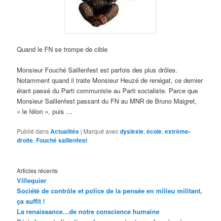
Quand le FN se trompe de cible
Monsieur Fouché Saillenfest est parfois des plus drôles.
Notamment quand il traite Monsieur Heuzé de renégat, ce dernier
étant passé du Parti communiste au Parti socialiste. Parce que
Monsieur Saillenfest passant du FN au MNR de Bruno Maigret,
« le félon », puis …
Publié dans
Actualités
|
Marqué avec
dyslexie
,
école
,
extrême-
droite
,
Fouché saillenfest
Articles récents
Villequier
Société de contrôle et police de la pensée en milieu militant,
ça suffit !
La renaissance…de notre conscience humaine