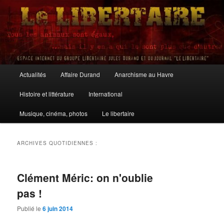
Aller
Aller
au
au
contenu
contenu
principal
secondaire
Le Libertaire
Menu
Actualités
Affaire Durand
Anarchisme au Havre
principal
Histoire et littérature
International
Musique, cinéma, photos
Le libertaire
ARCHIVES QUOTIDIENNES :
Clément Méric: on n'oublie
pas !
Publié le
6 juin 2014