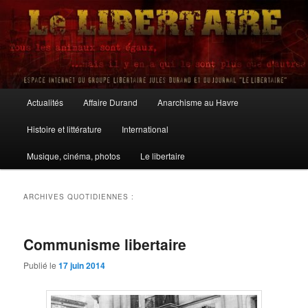
Aller
Aller
au
au
contenu
contenu
principal
secondaire
Le Libertaire
Menu
Actualités
Affaire Durand
Anarchisme au Havre
principal
Histoire et littérature
International
Musique, cinéma, photos
Le libertaire
ARCHIVES QUOTIDIENNES :
Communisme libertaire
Publié le
17 juin 2014