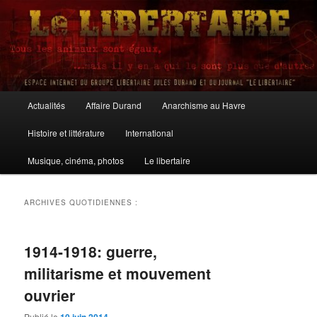
Aller
Aller
au
au
contenu
contenu
principal
secondaire
Le Libertaire
Menu
Actualités
Affaire Durand
Anarchisme au Havre
principal
Histoire et littérature
International
Musique, cinéma, photos
Le libertaire
ARCHIVES QUOTIDIENNES :
1914-1918: guerre,
militarisme et mouvement
ouvrier
Publié le