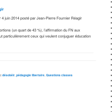
gir
 4 juin 2014 posté par Jean-Pierre Fournier Réagir
tions (un quart de 43 %), l’affirmation du FN aux
t particulièrement ceux qui veulent conjuguer éducation
c
désobéir
,
pédagogie libertaire
,
Questions classes