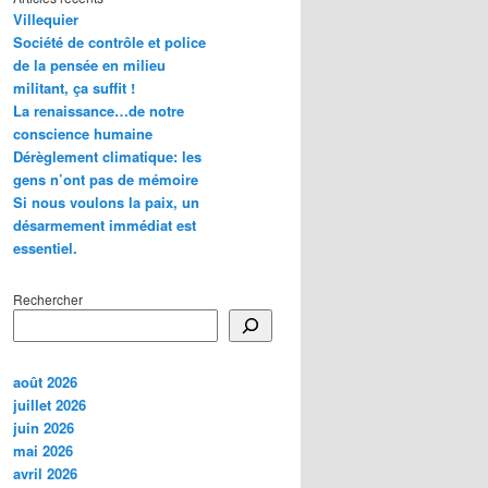
Villequier
Société de contrôle et police
de la pensée en milieu
militant, ça suffit !
La renaissance…de notre
conscience humaine
Dérèglement climatique: les
gens n’ont pas de mémoire
Si nous voulons la paix, un
désarmement immédiat est
essentiel.
Rechercher
août 2026
juillet 2026
juin 2026
mai 2026
avril 2026