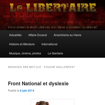
Aller
Aller
au
au
contenu
contenu
principal
secondaire
Le Libertaire
Menu
Actualités
Affaire Durand
Anarchisme au Havre
principal
Histoire et littérature
International
Musique, cinéma, photos
Le libertaire
ARCHIVES PAR MOT-CLÉ :
FOUCHÉ SAILLENFEST
Front National et dyslexie
Publié le
6 juin 2014