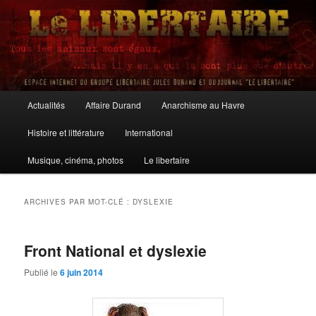
Aller
Aller
au
au
contenu
contenu
principal
secondaire
Le Libertaire
Menu
Actualités
Affaire Durand
Anarchisme au Havre
principal
Histoire et littérature
International
Musique, cinéma, photos
Le libertaire
ARCHIVES PAR MOT-CLÉ :
DYSLEXIE
Front National et dyslexie
Publié le
6 juin 2014