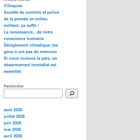
Villequier
Société de contrôle et police
de la pensée en milieu
militant, ça suffit !
La renaissance…de notre
conscience humaine
Dérèglement climatique: les
gens n’ont pas de mémoire
Si nous voulons la paix, un
désarmement immédiat est
essentiel.
Rechercher
août 2026
juillet 2026
juin 2026
mai 2026
avril 2026