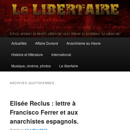
Aller
Aller
au
au
contenu
contenu
principal
secondaire
Le Libertaire
Menu
Actualités
Affaire Durand
Anarchisme au Havre
principal
Histoire et littérature
International
Musique, cinéma, photos
Le libertaire
ARCHIVES QUOTIDIENNES :
Elisée Reclus : lettre à
Francisco Ferrer et aux
anarchistes espagnols.
Publié le