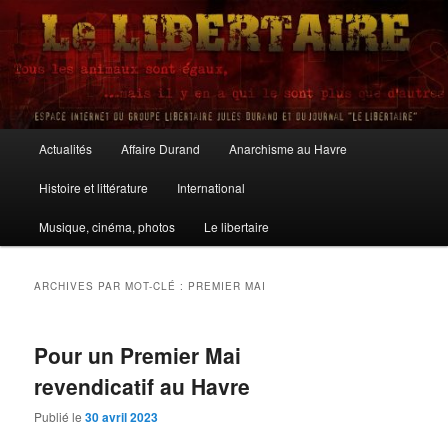
Aller
Aller
au
au
contenu
contenu
principal
secondaire
Le Libertaire
Menu
Actualités
Affaire Durand
Anarchisme au Havre
principal
Histoire et littérature
International
Musique, cinéma, photos
Le libertaire
ARCHIVES PAR MOT-CLÉ :
PREMIER MAI
Pour un Premier Mai
revendicatif au Havre
Publié le
30 avril 2023