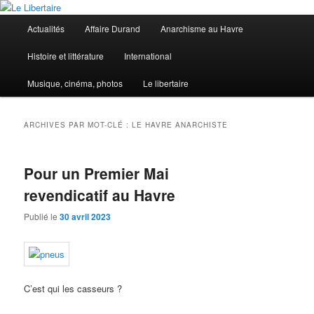
Aller
Aller
au
au
Menu
Actualités
Affaire Durand
Anarchisme au Havre
contenu
contenu
principal
principal
secondaire
Le Libertaire
Histoire et littérature
International
Musique, cinéma, photos
Le libertaire
ARCHIVES PAR MOT-CLÉ :
LE HAVRE ANARCHISTE
Pour un Premier Mai
revendicatif au Havre
Publié le
30 avril 2023
C’est qui les casseurs ?