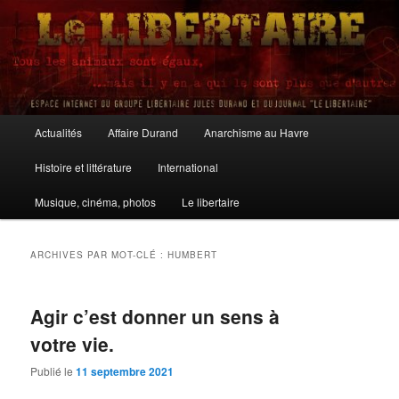
Aller
Aller
au
au
contenu
contenu
principal
secondaire
Le Libertaire
Menu
Actualités
Affaire Durand
Anarchisme au Havre
principal
Histoire et littérature
International
Musique, cinéma, photos
Le libertaire
ARCHIVES PAR MOT-CLÉ :
HUMBERT
Agir c’est donner un sens à
votre vie.
Publié le
11 septembre 2021