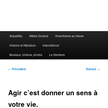
Aller
au
contenu
principal
Le Libertaire
Menu
Actualités
Affaire Durand
Anarchisme au Havre
principal
Histoire et littérature
International
Musique, cinéma, photos
Le libertaire
Navigation
←
Précédent
Suivant
→
des
articles
Agir c’est donner un sens à
votre vie.