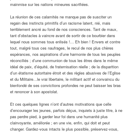
mainmise sur les nations mineures sacrifiées.
La réunion de ces calamités ne manque pas de susciter un
regain des instincts primitifs d’un racisme latent, nié, mais
terriblement ancré au fond de nos consciences. Tant de maux,
tant d’obstacles à vaincre avant de sortir de ce bourbier dans
lequel nous sommes tous enlisés !… Eh bien ! Envers et contre
tout, malgré tous ces naufrages, le recul de nos plus chères
espérances, nos aspirations d’une harmonie de tous les peuples
réconciliés ; d’une communion de tous les êtres dans le même
idéal de paix, d’équité, de fraternisation réelle ; de la disparition
d’un étatisme autoritaire étroit et des règles abusives de l’Eglise
et du Militaire…le vrai libertaire, le militant actif et convaincu du
bienfondé de ses convictions profondes ne peut baisser les bras
et renoncer à son apostolat.
Et ces quelques lignes n’ont d’autres motivations que celle
d’encourager les jeunes, parfois déçus, inquiets à juste titre, à ne
pas perdre pied, à garder leur foi dans une humanité plus
clairvoyante, améliorée ; en une vie, enfin, qui doit et peut
changer. Gardez-vous intacts le plus possible, préservez-vous,