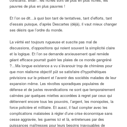
constants. Bilan : les riches sont de plus en plus riches, les
pauvres de plus en plus pauvres !
Et l’on se dit…à quoi bon tant de tentatives, tant d’efforts, tant
d’essais puisque, d’après Descartes (déjà), il vaut mieux changer
ses désirs que l’ordre du monde.
La vérité est toujours rugueuse et suscite pas mal de
discussions, d’oppositions qui noient souvent la simplicité claire
et la logique. Et l’on se demande anxieusement quel remède
géant efficace pourrait guérir les plaies de ce monde gangréné
?…Ma longue existence a vu s’évanouir trop de chimères pour
que mon réalisme objectif pût se satisfaire d’hypothétiques
prévisions sur le présent et l’avenir des sociétés malades de leur
expansion même. Les révoltes sporadiques populaires de
défense et de justes revendications ne sont que temporairement
calmées par quelques miettes accordées à regret par ceux qui
détiennent encore tous les pouvoirs, l’argent, les monopoles, la
force policière et militaire. Et aussi, il faut compter avec les
complications malaisées à régler d’une crise économique sans
cesse aggravée, les guerres ici et là, entretenues par des
puissances maîtresses pour leurs besoins inavouables de