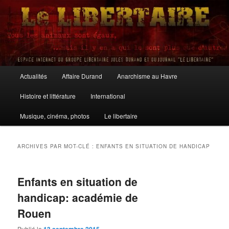
Aller
Aller
au
au
contenu
contenu
principal
secondaire
Le Libertaire
Menu
Actualités
Affaire Durand
Anarchisme au Havre
principal
Histoire et littérature
International
Musique, cinéma, photos
Le libertaire
ARCHIVES PAR MOT-CLÉ :
ENFANTS EN SITUATION DE HANDICAP
Enfants en situation de
handicap: académie de
Rouen
Publié le