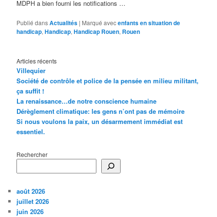
MDPH a bien fourni les notifications …
Publié dans
Actualités
|
Marqué avec
enfants en situation de
handicap
,
Handicap
,
Handicap Rouen
,
Rouen
Articles récents
Villequier
Société de contrôle et police de la pensée en milieu militant,
ça suffit !
La renaissance…de notre conscience humaine
Dérèglement climatique: les gens n’ont pas de mémoire
Si nous voulons la paix, un désarmement immédiat est
essentiel.
Rechercher
août 2026
juillet 2026
juin 2026