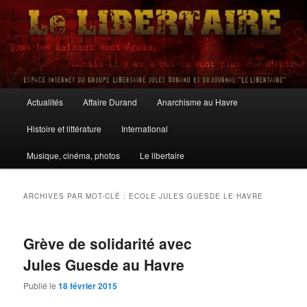
Aller
Aller
au
au
contenu
contenu
principal
secondaire
Le Libertaire
Menu
Actualités
Affaire Durand
Anarchisme au Havre
principal
Histoire et littérature
International
Musique, cinéma, photos
Le libertaire
ARCHIVES PAR MOT-CLÉ :
ECOLE JULES GUESDE LE HAVRE
Grève de solidarité avec
Jules Guesde au Havre
Publié le
18 février 2015