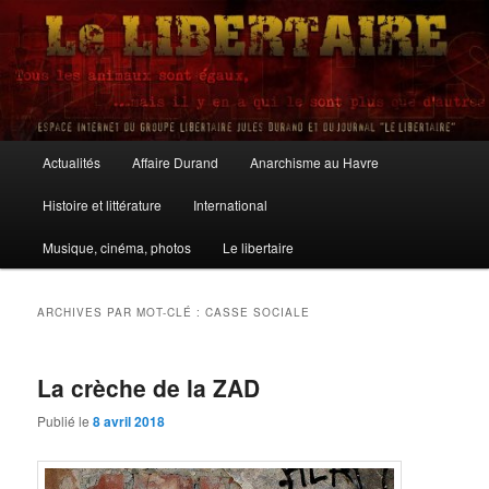
Aller
Aller
au
au
contenu
contenu
principal
secondaire
Le Libertaire
Menu
Actualités
Affaire Durand
Anarchisme au Havre
principal
Histoire et littérature
International
Musique, cinéma, photos
Le libertaire
ARCHIVES PAR MOT-CLÉ :
CASSE SOCIALE
La crèche de la ZAD
Publié le
8 avril 2018