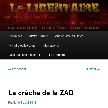
Aller
au
contenu
principal
Le Libertaire
Menu
Actualités
Affaire Durand
Anarchisme au Havre
principal
Histoire et littérature
International
Musique, cinéma, photos
Le libertaire
Navigation
←
Précédent
Suivant
→
des
articles
La crèche de la ZAD
Publié le
8 avril 2018