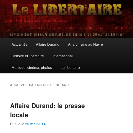
Aller
Aller
au
au
contenu
contenu
principal
secondaire
Le Libertaire
Menu
Actualités
Affaire Durand
Anarchisme au Havre
principal
Histoire et littérature
International
Musique, cinéma, photos
Le libertaire
ARCHIVES PAR MOT-CLÉ :
BRIAND
Affaire Durand: la presse
locale
Publié le
20 mai 2014