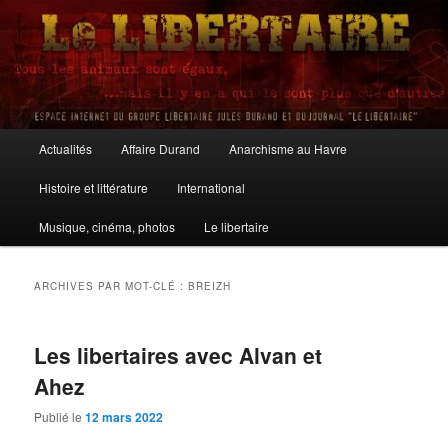
Aller
Aller
au
au
contenu
contenu
principal
secondaire
Le Libertaire
Menu
Actualités
Affaire Durand
Anarchisme au Havre
principal
Histoire et littérature
International
Musique, cinéma, photos
Le libertaire
ARCHIVES PAR MOT-CLÉ :
BREIZH
Les libertaires avec Alvan et
Ahez
Publié le
12 mars 2022