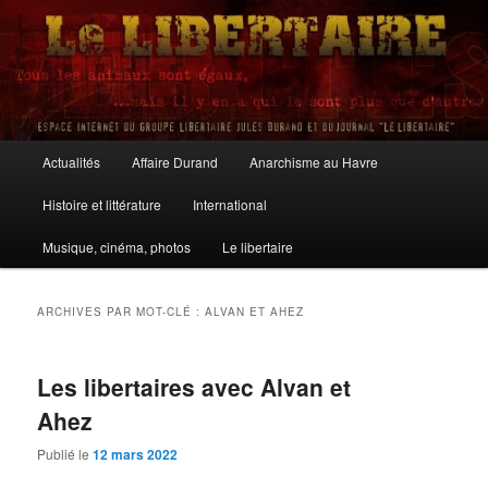
Aller
Aller
au
au
contenu
contenu
principal
secondaire
Le Libertaire
Menu
Actualités
Affaire Durand
Anarchisme au Havre
principal
Histoire et littérature
International
Musique, cinéma, photos
Le libertaire
ARCHIVES PAR MOT-CLÉ :
ALVAN ET AHEZ
Les libertaires avec Alvan et
Ahez
Publié le
12 mars 2022