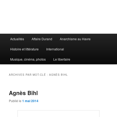
Aller
Aller
au
au
contenu
contenu
principal
secondaire
Le Libertaire
Menu
Actualités
Affaire Durand
Anarchisme au Havre
principal
Histoire et littérature
International
Musique, cinéma, photos
Le libertaire
ARCHIVES PAR MOT-CLÉ :
AGNÈS BIHL
Agnès Bihl
Publié le
1 mai 2014