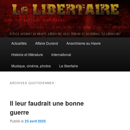
Aller
Aller
au
au
contenu
contenu
principal
secondaire
Le Libertaire
Menu
Actualités
Affaire Durand
Anarchisme au Havre
principal
Histoire et littérature
International
Musique, cinéma, photos
Le libertaire
ARCHIVES QUOTIDIENNES :
Il leur faudrait une bonne
guerre
Publié le
23 avril 2025