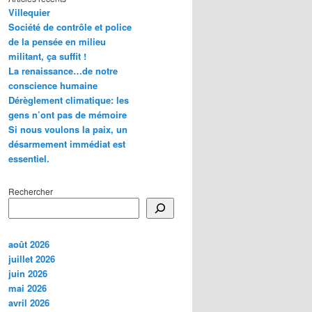
Villequier
Société de contrôle et police
de la pensée en milieu
militant, ça suffit !
La renaissance…de notre
conscience humaine
Dérèglement climatique: les
gens n’ont pas de mémoire
Si nous voulons la paix, un
désarmement immédiat est
essentiel.
Rechercher
août 2026
juillet 2026
juin 2026
mai 2026
avril 2026