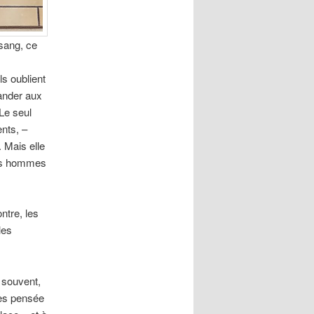
 sang, ce
ls oublient
mander aux
 Le seul
ents, –
. Mais elle
 des hommes
ontre, les
les
, souvent,
ses pensée