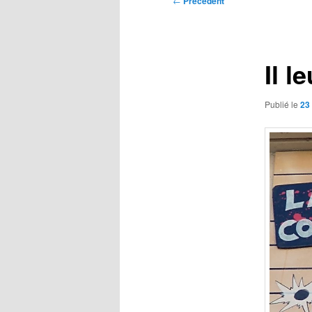
←
Précédent
des
articles
Il l
Publié le
23 