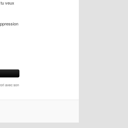
i tu veux
’oppression
vori avec son