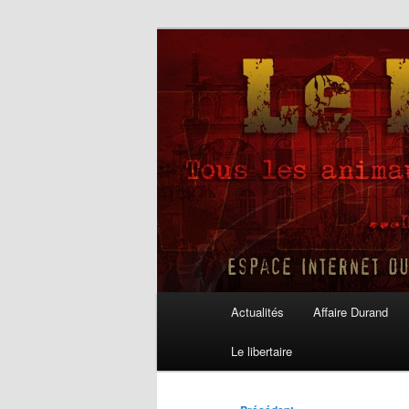
Aller
au
contenu
Le Libertaire
principal
Menu
Actualités
Affaire Durand
principal
Le libertaire
Navigation