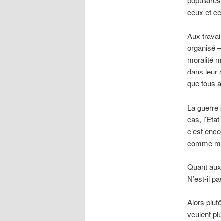
populaires 
ceux et cel
Aux travai
organisé –
moralité m
dans leur 
que tous a
La guerre 
cas, l’Etat
c’est enco
comme moye
Quant aux 
N’est-il p
Alors plutô
veulent pl