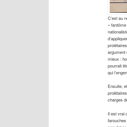
C’est au n
« fantôme 
nationalist
d’applique
prolétaire
argument d
mieux : hos
pourrait êt
qui l’enge
Ensuite, el
prolétaire
charges de 
Il est vra
farouches 