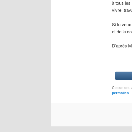
à tous les 
vivre, trav
Si tu veux
et de la d
D’après M
Ce contenu 
permalien
.