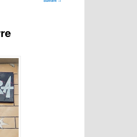
Suivant
→
rre