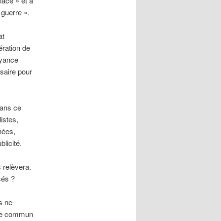
lace » et à
 guerre ».
at
ération de
oyance
ssaire pour
Dans ce
listes,
nées,
licité.
s relèvera.
sés ?
rs ne
être commun