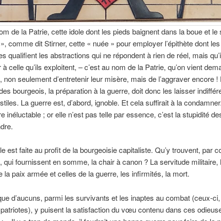
om de la Patrie, cette idole dont les pieds baignent dans la boue et le
», comme dit Stirner, cette « nuée » pour employer l’épithète dont les
es qualifient les abstractions qui ne répondent à rien de réel, mais qu’i
r à celle qu’ils exploitent, – c’est au nom de la Patrie, qu’on vient de
s, non seulement d’entretenir leur misère, mais de l’aggraver encore !
es bourgeois, la préparation à la guerre, doit donc les laisser indiffér
tiles. La guerre est, d’abord, ignoble. Et cela suffirait à la condamner
re inéluctable ; or elle n’est pas telle par essence, c’est la stupidité
ndre.
le est faite au profit de la bourgeoisie capitaliste. Qu’y trouvent, par c
s, qui fournissent en somme, la chair à canon ? La servitude militaire, 
la paix armée et celles de la guerre, les infirmités, la mort.
i que d’aucuns, parmi les survivants et les inaptes au combat (ceux-ci
patriotes), y puisent la satisfaction du vœu contenu dans ces odieu