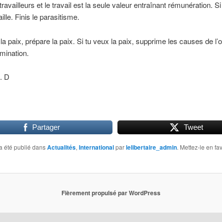
travailleurs et le travail est la seule valeur entraînant rémunération. S
aille. Finis le parasitisme.
 la paix, prépare la paix. Si tu veux la paix, supprime les causes de l
omination.
. D
Partager
Tweet
a été publié dans
Actualités
,
International
par
lelibertaire_admin
. Mettez-le en fa
Fièrement propulsé par WordPress