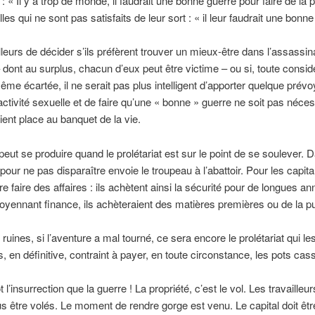
: « Il y a trop de monde, il faudrait une bonne guerre pour faire de la p
les qui ne sont pas satisfaits de leur sort : « il leur faudrait une bonne
lleurs de décider s’ils préfèrent trouver un mieux-être dans l’assassin
 dont au surplus, chacun d’eux peut être victime – ou si, toute consid
ême écartée, il ne serait pas plus intelligent d’apporter quelque prév
activité sexuelle et de faire qu’une « bonne » guerre ne soit pas néce
ient place au banquet de la vie.
peut se produire quand le prolétariat est sur le point de se soulever. 
 pour ne pas disparaître envoie le troupeau à l’abattoir. Pour les capita
re faire des affaires : ils achètent ainsi la sécurité pour de longues an
nnant finance, ils achèteraient des matières premières ou de la pub
ruines, si l’aventure a mal tourné, ce sera encore le prolétariat qui le
as, en définitive, contraint à payer, en toute circonstance, les pots cas
t l’insurrection que la guerre ! La propriété, c’est le vol. Les travailleu
us être volés. Le moment de rendre gorge est venu. Le capital doit 