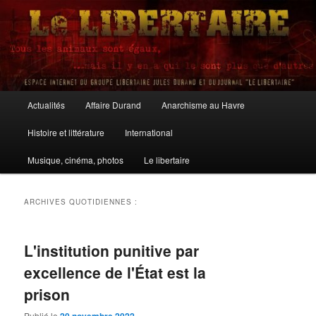
Aller
Aller
au
au
contenu
contenu
principal
secondaire
Le Libertaire
Menu
Actualités
Affaire Durand
Anarchisme au Havre
principal
Histoire et littérature
International
Musique, cinéma, photos
Le libertaire
ARCHIVES QUOTIDIENNES :
L'institution punitive par
excellence de l'État est la
prison
Publié le