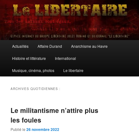
Aller
Aller
au
au
contenu
contenu
principal
secondaire
Le Libertaire
Menu
Actualités
Affaire Durand
Anarchisme au Havre
principal
Histoire et littérature
International
Musique, cinéma, photos
Le libertaire
ARCHIVES QUOTIDIENNES :
Le militantisme n’attire plus
les foules
Publié le
26 novembre 2022