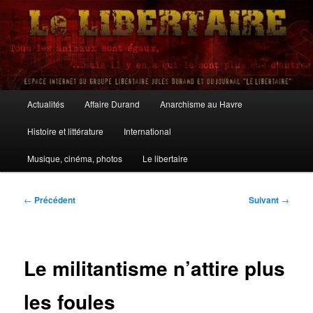
Aller
au
contenu
principal
Le Libertaire
Menu
Actualités
Affaire Durand
Anarchisme au Havre
principal
Histoire et littérature
International
Musique, cinéma, photos
Le libertaire
Navigation
←
Précédent
Suivant
→
des
articles
Le militantisme n’attire plus
les foules