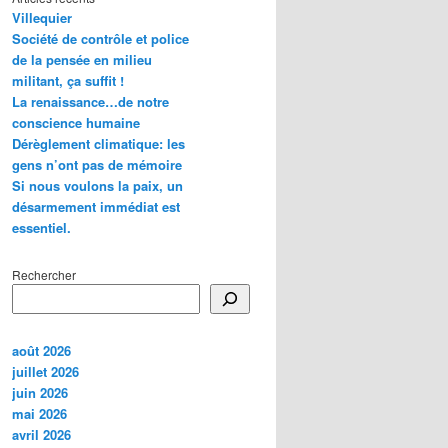
Villequier
Société de contrôle et police
de la pensée en milieu
militant, ça suffit !
La renaissance…de notre
conscience humaine
Dérèglement climatique: les
gens n’ont pas de mémoire
Si nous voulons la paix, un
désarmement immédiat est
essentiel.
Rechercher
août 2026
juillet 2026
juin 2026
mai 2026
avril 2026