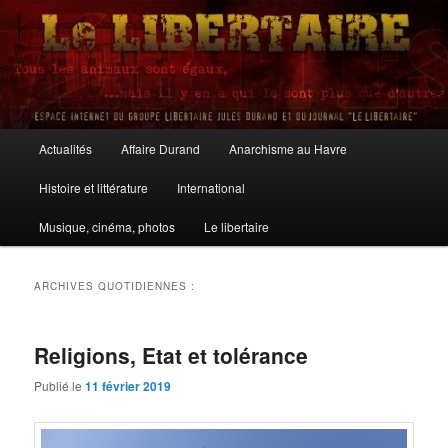
Aller
Aller
au
au
contenu
contenu
principal
secondaire
Le Libertaire
Menu
Actualités
Affaire Durand
Anarchisme au Havre
principal
Histoire et littérature
International
Musique, cinéma, photos
Le libertaire
ARCHIVES QUOTIDIENNES :
Religions, Etat et tolérance
Publié le
11 février 2019