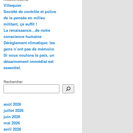
Villequier
Société de contrôle et police
de la pensée en milieu
militant, ça suffit !
La renaissance…de notre
conscience humaine
Dérèglement climatique: les
gens n’ont pas de mémoire
Si nous voulons la paix, un
désarmement immédiat est
essentiel.
Rechercher
août 2026
juillet 2026
juin 2026
mai 2026
avril 2026