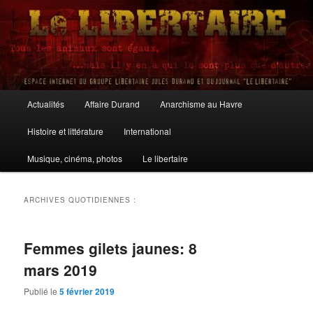
Aller
Aller
au
au
contenu
contenu
principal
secondaire
Le Libertaire
Menu
Actualités
Affaire Durand
Anarchisme au Havre
principal
Histoire et littérature
International
Musique, cinéma, photos
Le libertaire
ARCHIVES QUOTIDIENNES :
Femmes gilets jaunes: 8
mars 2019
Publié le
5 février 2019