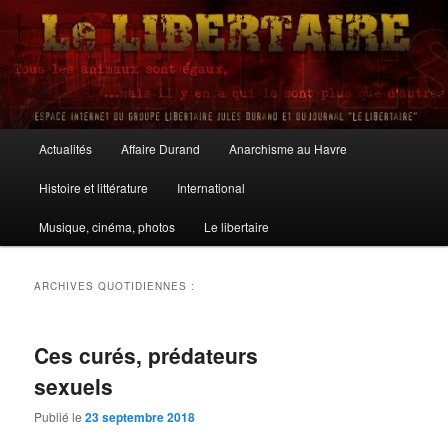
Aller
Aller
au
au
contenu
contenu
principal
secondaire
Le Libertaire
Menu
Actualités
Affaire Durand
Anarchisme au Havre
principal
Histoire et littérature
International
Musique, cinéma, photos
Le libertaire
ARCHIVES QUOTIDIENNES :
Ces curés, prédateurs
sexuels
Publié le
23 septembre 2018