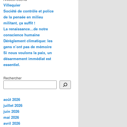
Villequier
Société de contrôle et police
de la pensée en milieu
militant, ça suffit !
La renaissance…de notre
conscience humaine
Dérèglement climatique: les
gens n’ont pas de mémoire
Si nous voulons la paix, un
désarmement immédiat est
essentiel.
Rechercher
août 2026
juillet 2026
juin 2026
mai 2026
avril 2026