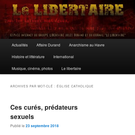
Aller
Aller
au
au
contenu
contenu
principal
secondaire
Le Libertaire
Menu
Actualités
Affaire Durand
Anarchisme au Havre
principal
Histoire et littérature
International
Musique, cinéma, photos
Le libertaire
ARCHIVES PAR MOT-CLÉ :
ÉGLISE CATHOLIQUE
Ces curés, prédateurs
sexuels
Publié le
23 septembre 2018