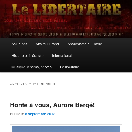
Aller
Aller
au
au
contenu
contenu
principal
secondaire
Le Libertaire
Menu
Actualités
Affaire Durand
Anarchisme au Havre
principal
Histoire et littérature
International
Musique, cinéma, photos
Le libertaire
ARCHIVES QUOTIDIENNES :
Honte à vous, Aurore Bergé!
Publié le
8 septembre 2018