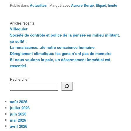
Publié dans
Actualités
|
Marqué avec
Aurore Bergé
,
Ehpad
,
honte
Articles récents
Villequier
Société de contrôle et police de la pensée en milieu militant,
ça suffit !
La renaissance…de notre conscience humaine
Dérèglement climatique: les gens n’ont pas de mémoire
Si nous voulons la paix, un désarmement immédiat est
essentiel.
Rechercher
août 2026
juillet 2026
juin 2026
mai 2026
avril 2026