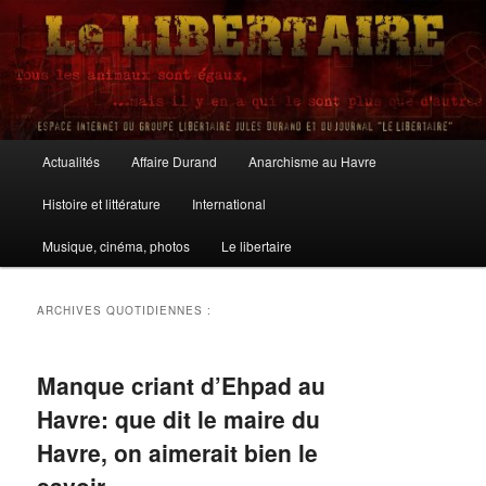
Aller
Aller
au
au
contenu
contenu
principal
secondaire
Le Libertaire
Menu
Actualités
Affaire Durand
Anarchisme au Havre
principal
Histoire et littérature
International
Musique, cinéma, photos
Le libertaire
ARCHIVES QUOTIDIENNES :
Manque criant d’Ehpad au
Havre: que dit le maire du
Havre, on aimerait bien le