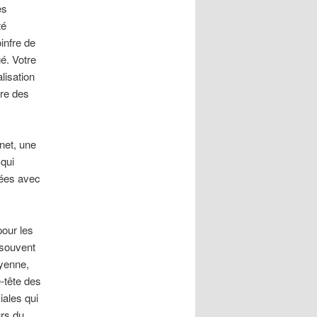
es
té
infre de
é. Votre
lisation
ire des
net, une
 qui
nées avec
pour les
 souvent
oyenne,
-tête des
iales qui
urs du