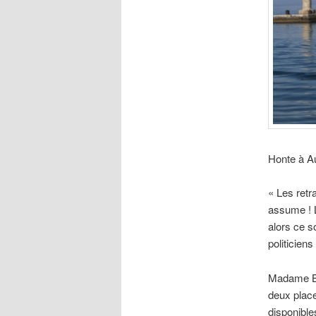
Honte à Au
« Les retr
assume ! L
alors ce s
politicien
Madame Ber
deux place
disponibl