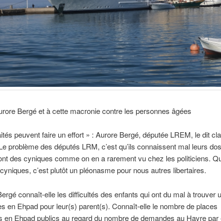
rore Bergé et à cette macronie contre les personnes âgées
aités peuvent faire un effort » : Aurore Bergé, députée LREM, le dit cl
e problème des députés LRM, c’est qu’ils connaissent mal leurs dos
ont des cyniques comme on en a rarement vu chez les politiciens. Q
s cyniques, c’est plutôt un pléonasme pour nous autres libertaires.
gé connaît-elle les difficultés des enfants qui ont du mal à trouver 
s en Ehpad pour leur(s) parent(s). Connaît-elle le nombre de places
es en Ehpad publics au regard du nombre de demandes au Havre par