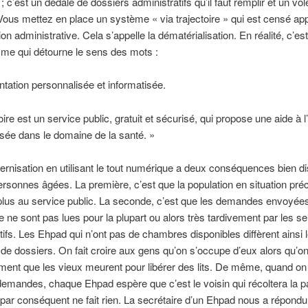
; c’est un dédale de dossiers administratifs qu’il faut remplir et un vo
 Vous mettez en place un système « via trajectoire » qui est censé ap
ion administrative. Cela s’appelle la dématérialisation. En réalité, c’e
isme qui détourne le sens des mots :
ntation personnalisée et informatisée.
ire est un service public, gratuit et sécurisé, qui propose une aide à l’
sée dans le domaine de la santé. »
rnisation en utilisant le tout numérique a deux conséquences bien di
ersonnes âgées. La première, c’est que la population en situation pré
lus au service public. La seconde, c’est que les demandes envoyées
e ne sont pas lues pour la plupart ou alors très tardivement par les s
tifs. Les Ehpad qui n’ont pas de chambres disponibles diffèrent ainsi 
de dossiers. On fait croire aux gens qu’on s’occupe d’eux alors qu’on
ent que les vieux meurent pour libérer des lits. De même, quand on 
demandes, chaque Ehpad espère que c’est le voisin qui récoltera la p
par conséquent ne fait rien. La secrétaire d’un Ehpad nous a répondu :