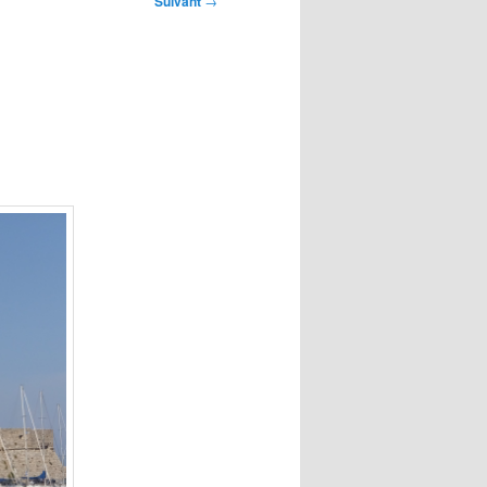
Suivant
→