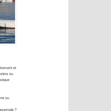
airement et
siers ou
uoique
une ou
 exemple ?