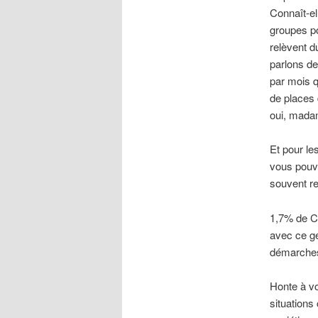
Connaît-el
groupes po
relèvent d
parlons de
par mois q
de places 
oui, mada
Et pour le
vous pouve
souvent re
1,7% de CS
avec ce ge
démarches 
Honte à vo
situations