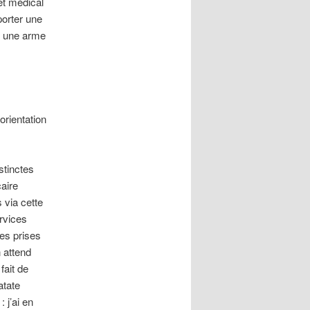
let médical
porter une
st une arme
orientation
stinctes
caire
 via cette
ervices
les prises
 attend
fait de
atate
 j’ai en