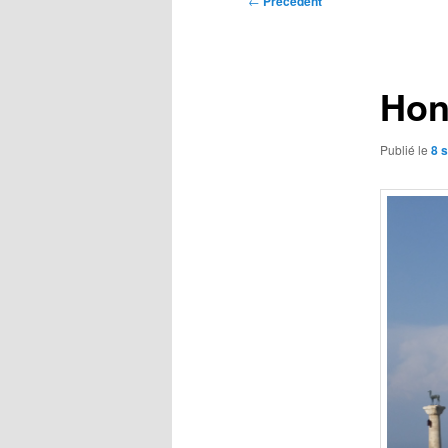
←
Précédent
des
articles
Hon
Publié le
8 