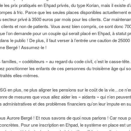
le les prix pratiqués en Ehpad privés, du type Korian, mais il existe d
mpes à fric. Parce que les seules places disponibles actuellement 
u secteur privé à 3500 euros par mois pour les clients. Car maintenan
 clients et non de patients. Vous avez bien compris, ce sont donc 70
ue l’on demande pour un couple qui serait placé en Ehpad, à statut pr
dans le public ! De plus, il faut verser à l’entrée une caution de 25000
me Bergé ! Assumez-le !
s familles, « codébiteurs » au regard du code civil, c’est le casse-tête.
z ponctionner les enfants de ces personnes du troisième âge qui so
traités elles-mêmes.
G en plus, ne plus aligner les pensions sur le coût de la vie…ce n’e
nre de mesures que vous allez aider les « aidants » qui n’en peuven
administratives et des problèmes financiers qu’on leur impute en s
us Aurore Bergé ! Et nous savons de quoi nous parlons ! Car nous p
 concrètes. Pour une inscription en Ehpad, le système en place est 