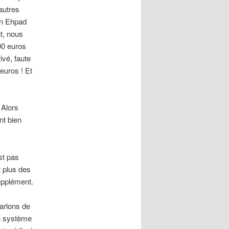
’autres
en Ehpad
t, nous
00 euros
ivé, faute
 euros ! Et
 Alors
nt bien
st pas
t plus des
upplément.
arlons de
un système