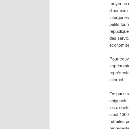
moyenne un
d’admissio
intergénér
petits fou
république
des servic
économies
Pour trouv
imprimante
représent
internet.
On parle s
soignants 
les aidant
c’est 1300
retraités 
représente