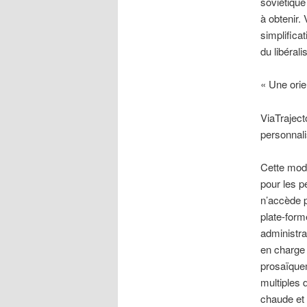
soviétique 
à obtenir.
simplificat
du libéral
« Une orie
ViaTrajecto
personnali
Cette mode
pour les p
n’accède p
plate-form
administra
en charge 
prosaïquem
multiples 
chaude et 