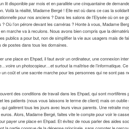
 lit disponible par mois et en parallèle une cinquantaine de demand
n. Voilà la réalité, Madame Bergé ! Elle est où dans ce cas la solidari
ationnelle pour nos anciens ? Dans les salons de l’Elysée où on se go
rs ? Où l’on pérore devant les caméras ? Honte à vous, Madame Berg
 en marche va à reculons. Nous avons bien compris que la dématéria
es publics a pour but, non de simplifier la vie aux usagers mais de fa
 de postes dans tous les domaines.
er une place en Ehpad, il faut avoir un ordinateur, une connexion inter
…voire un photocopieur…et surtout la maîtrise de l’informatique. Ce
e un coût et une sacrée marche pour les personnes qui ne sont pas 
ouvent des conditions de travail dans les Ehpad, qui sont mortifères 
et les patients (nous vous laissons le terme de client) mais on oublie
s qui galèrent tous les jours avec leurs vieux parents. Une retraite m
 euros. Alors, Madame Bergé, faites vite le compte pour voir le casse
pour payer une place en Ehpad. Et évitez de nous parler des aides soc
nt la partie congrue de la dépense principale, sans compter le parco