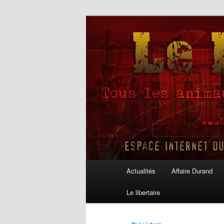
Aller
au
contenu
Le Libertaire
principal
Menu
Actualités
Affaire Durand
principal
Le libertaire
Navigation