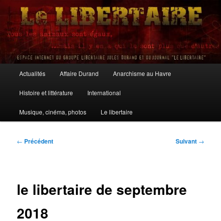
Aller
au
contenu
principal
Le Libertaire
Menu
Actualités
Affaire Durand
Anarchisme au Havre
principal
Histoire et littérature
International
Musique, cinéma, photos
Le libertaire
Navigation
←
Précédent
Suivant
→
des
articles
le libertaire de septembre
2018