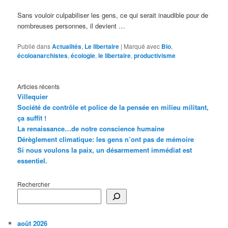
Sans vouloir culpabiliser les gens, ce qui serait inaudible pour de
nombreuses personnes, il devient …
Publié dans
Actualités
,
Le libertaire
|
Marqué avec
Bio
,
écoloanarchistes
,
écologie
,
le libertaire
,
productivisme
Articles récents
Villequier
Société de contrôle et police de la pensée en milieu militant,
ça suffit !
La renaissance…de notre conscience humaine
Dérèglement climatique: les gens n’ont pas de mémoire
Si nous voulons la paix, un désarmement immédiat est
essentiel.
Rechercher
août 2026