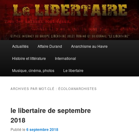
Aller
Aller
au
au
contenu
contenu
principal
secondaire
Le Libertaire
Menu
Actualités
Affaire Durand
Anarchisme au Havre
principal
Histoire et littérature
International
Musique, cinéma, photos
Le libertaire
ARCHIVES PAR MOT-CLÉ :
ÉCOLOANARCHISTES
le libertaire de septembre
2018
Publié le
6 septembre 2018