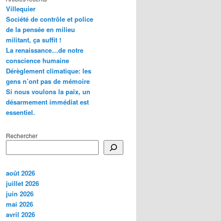
Villequier
Société de contrôle et police
de la pensée en milieu
militant, ça suffit !
La renaissance…de notre
conscience humaine
Dérèglement climatique: les
gens n’ont pas de mémoire
Si nous voulons la paix, un
désarmement immédiat est
essentiel.
Rechercher
août 2026
juillet 2026
juin 2026
mai 2026
avril 2026