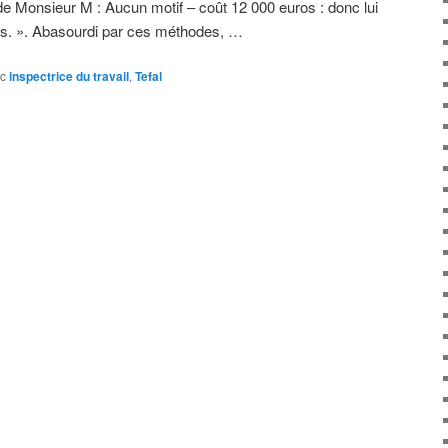
e Monsieur M : Aucun motif – coût 12 000 euros : donc lui
bles. ». Abasourdi par ces méthodes, …
c
inspectrice du travail
,
Tefal