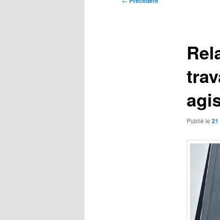
←
Précédent
des
articles
Rel
tra
agi
Publié le
21