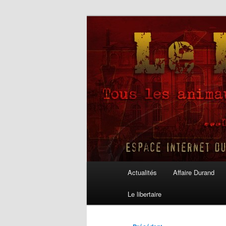
Aller
au
contenu
Le Libertaire
principal
Menu
Actualités
Affaire Durand
principal
Le libertaire
Navigation