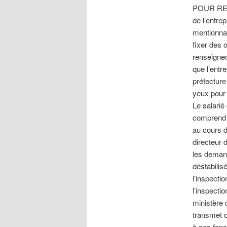
POUR RES
de l’entre
mentionnan
fixer des 
renseignem
que l’entr
préfecture
yeux pour 
Le salarié
comprend 
au cours d
directeur 
les demand
déstabilisé
l’inspecti
l’inspecti
ministère q
transmet 
à ses fonc