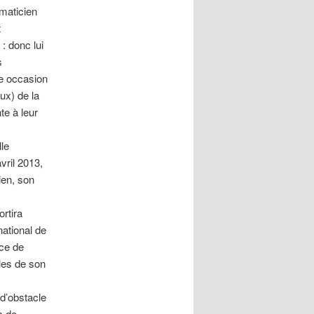
aticien
t
: donc lui
s
te occasion
ux) de la
te à leur
le
ril 2013,
ien, son
rtira
national de
nce de
ales de son
d’obstacle
s de