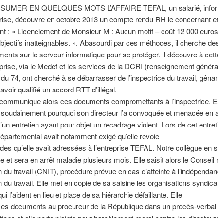
UMER EN QUELQUES MOTS L’AFFAIRE TEFAL, un salarié, inform
prise, découvre en octobre 2013 un compte rendu RH le concernant e
t : « Licenciement de Monsieur M : Aucun motif – coût 12 000 euros 
objectifs inatteignables. ». Abasourdi par ces méthodes, il cherche de
ents sur le serveur informatique pour se protéger. Il découvre à cet
eprise, via le Medef et les services de la DCRI (renseignement généra
 du 74, ont cherché à se débarrasser de l’inspectrice du travail, gênan
avoir qualifié un accord RTT d’illégal.
 communique alors ces documents compromettants à l’inspectrice. El
soudainement pourquoi son directeur l’a convoquée et menacée en av
’un entretien ayant pour objet un recadrage violent. Lors de cet entret
départemental avait notamment exigé qu’elle revoie
es qu’elle avait adressées à l’entreprise TEFAL. Notre collègue en so
e et sera en arrêt maladie plusieurs mois. Elle saisit alors le Conseil 
on du travail (CNIT), procédure prévue en cas d’atteinte à l’indépenda
on du travail. Elle met en copie de sa saisine les organisations syndic
ui l’aident en lieu et place de sa hiérarchie défaillante. Elle
ces documents au procureur de la République dans un procès-verbal 
tions et elle porte plainte pour harcèlement moral contre les directeur