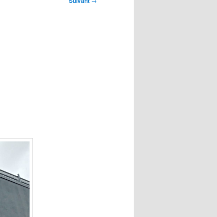
Suivant
→